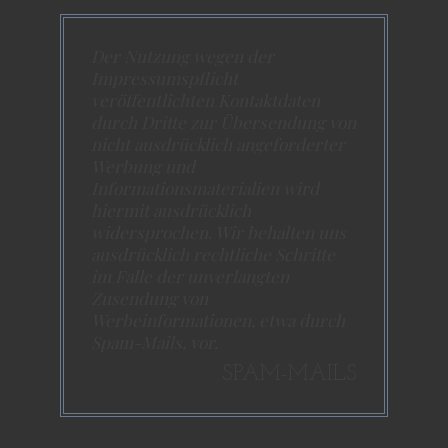
Der Nutzung wegen der
Impressumspflicht
veröffentlichten Kontaktdaten
durch Dritte zur Übersendung von
nicht ausdrücklich angeforderter
Werbung und
Informationsmaterialien wird
hiermit ausdrücklich
widersprochen. Wir behalten uns
ausdrücklich rechtliche Schritte
im Falle der unverlangten
Zusendung von
Werbeinformationen, etwa durch
Spam-Mails, vor.
SPAM-MAILS