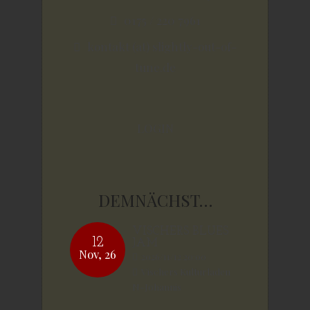
0175 / 220 7961
kontakt (at) slightly-out-of-
tune.de
LOGIN
DEMNÄCHST…
VISCHERS BLUES
12
JAM
Nov, 26
2026/11/12 20:00
Vischers Kulturladen
N-Johannis